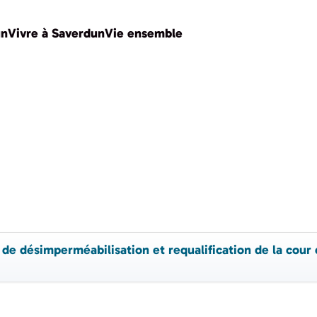
un
Vivre à Saverdun
Vie ensemble
de désimperméabilisation et requalification de la cour