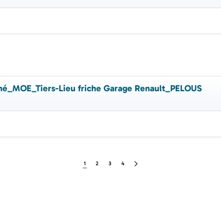
ché_MOE_Tiers-Lieu friche Garage Renault_PELOUS
1
2
3
4