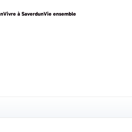
un
Vivre à Saverdun
Vie ensemble